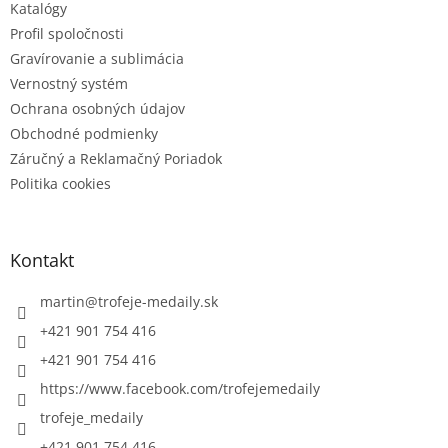
Katalógy
y
v
Profil spoločnosti
ý
Gravírovanie a sublimácia
p
Vernostný systém
i
s
Ochrana osobných údajov
u
Obchodné podmienky
Záručný a Reklamačný Poriadok
Politika cookies
Kontakt
martin
@
trofeje-medaily.sk
+421 901 754 416
+421 901 754 416
https://www.facebook.com/trofejemedaily
trofeje_medaily
+421 901 754 416