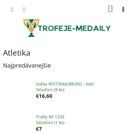
Prejsť
NÁKU
na
obsah
KOŠÍK
Atletika
Najpredávanejšie
Soška RFST3066/BR/RD – beh
Skladom
(9 ks)
€16,60
Trofej RF 1239
Skladom
(1 ks)
€7