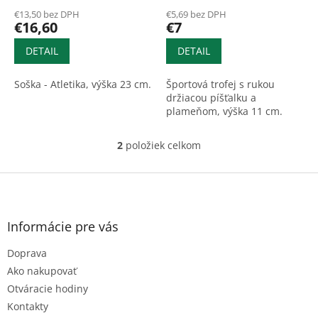
o
€13,50 bez DPH
€5,69 bez DPH
v
€16,60
€7
DETAIL
DETAIL
Soška - Atletika, výška 23 cm.
Športová trofej s rukou
držiacou píšťalku a
plameňom, výška 11 cm.
2
položiek celkom
O
v
l
Z
á
á
d
p
a
ä
Informácie pre vás
c
t
i
Doprava
i
e
e
p
Ako nakupovať
r
Otváracie hodiny
v
Kontakty
k