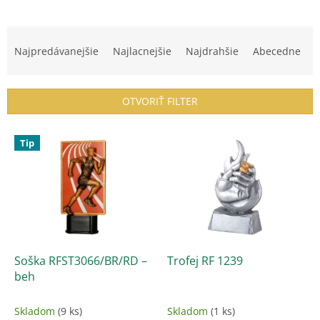
R
a
Najpredávanejšie
Najlacnejšie
Najdrahšie
Abecedne
d
e
n
OTVORIŤ FILTER
i
e
V
p
Tip
ý
r
p
o
i
d
s
u
p
k
r
t
o
o
d
Soška RFST3066/BR/RD –
Trofej RF 1239
v
u
beh
k
t
Skladom
(9 ks)
Skladom
(1 ks)