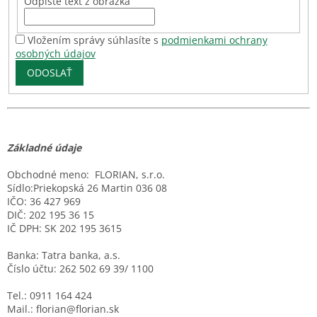
Odpíšte text z obrázka
Vložením správy súhlasíte s
podmienkami ochrany
osobných údajov
ODOSLAŤ
Základné údaje
Obchodné meno: FLORIAN, s.r.o.
Sídlo:Priekopská 26 Martin 036 08
IČO: 36 427 969
DIČ: 202 195 36 15
IČ DPH: SK 202 195 3615
Banka: Tatra banka, a.s.
Číslo účtu: 262 502 69 39/ 1100
Tel.: 0911 164 424
Mail.: florian@florian.sk