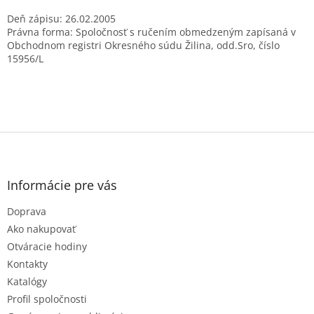
Deň zápisu: 26.02.2005
Právna forma: Spoločnosť s ručením obmedzeným zapísaná v
Obchodnom registri Okresného súdu Žilina, odd.Sro, číslo
15956/L
Z
á
p
ä
Informácie pre vás
t
Doprava
i
e
Ako nakupovať
Otváracie hodiny
Kontakty
Katalógy
Profil spoločnosti