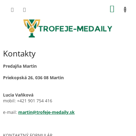
Prejsť
NÁKU
na
obsah
KOŠÍK
Kontakty
Predajňa Martin
Priekopská 26, 036 08 Martin
Lucia Vaňková
mobil: +421 901 754 416
e-mail:
martin@trofeje-medaily.sk
KONTAKTNÝ FORMULÁR