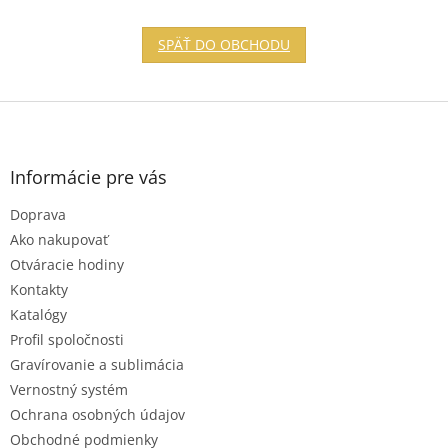
SPÄŤ DO OBCHODU
Z
á
p
ä
Informácie pre vás
t
Doprava
i
e
Ako nakupovať
Otváracie hodiny
Kontakty
Katalógy
Profil spoločnosti
Gravírovanie a sublimácia
Vernostný systém
Ochrana osobných údajov
Obchodné podmienky