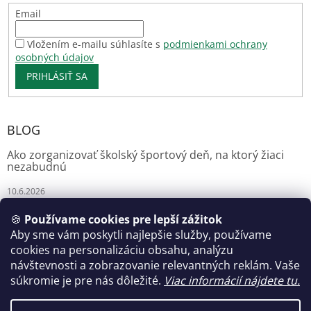
Email
Vložením e-mailu súhlasíte s
podmienkami ochrany
osobných údajov
PRIHLÁSIŤ SA
BLOG
Ako zorganizovať školský športový deň, na ktorý žiaci
nezabudnú
10.6.2026
🍪
Používame cookies pre lepší zážitok
Aby sme vám poskytli najlepšie služby, používame
Florianshop
cookies na personalizáciu obsahu, analýzu
návštevnosti a zobrazovanie relevantných reklám. Vaše
súkromie je pre nás dôležité.
Viac informácií nájdete tu.
Vytvoril Shoptet