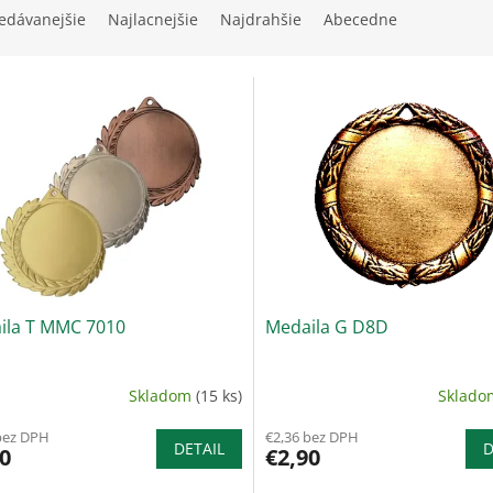
edávanejšie
Najlacnejšie
Najdrahšie
Abecedne
ila T MMC 7010
Medaila G D8D
Skladom
(15 ks)
Sklad
bez DPH
€2,36 bez DPH
DETAIL
D
0
€2,90