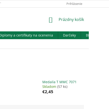
TAKTY
KATALÓGY
PROFIL SPOLOČNOSTI
Prihlásenie
GRAVÍROVANIE
NÁKUPNÝ
Prázdny košík
KOŠÍK
Diplomy a certifikaty na ocenenia
Darčeky
BLOG
Medaila T MMC 7071
Skladom
(57 ks)
€2,45