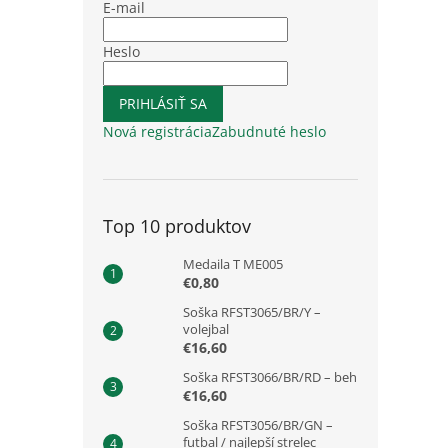
E-mail
Heslo
PRIHLÁSIŤ SA
Nová registrácia
Zabudnuté heslo
Top 10 produktov
Medaila T ME005
€0,80
Soška RFST3065/BR/Y –
volejbal
€16,60
Soška RFST3066/BR/RD – beh
€16,60
Soška RFST3056/BR/GN –
futbal / najlepší strelec