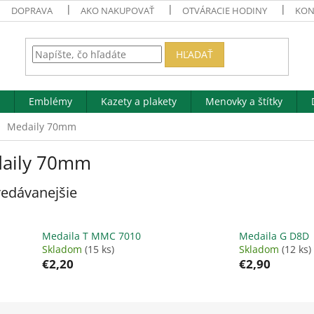
DOPRAVA
AKO NAKUPOVAŤ
OTVÁRACIE HODINY
KON
HĽADAŤ
Emblémy
Kazety a plakety
Menovky a štítky
Medaily 70mm
aily 70mm
edávanejšie
Medaila T MMC 7010
Medaila G D8D
Skladom
(15 ks)
Skladom
(12 ks)
€2,20
€2,90