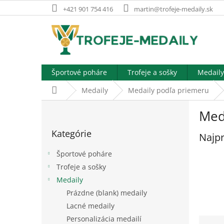
Prejsť
+421 901 754 416
martin@trofeje-medaily.sk
na
obsah
Športové poháre
Trofeje a sošky
Medaily
Domov
Medaily
Medaily podľa priemeru
B
Med
o
Preskočiť
č
Kategórie
kategórie
Najpr
n
ý
Športové poháre
p
Trofeje a sošky
a
Medaily
n
e
Prázdne (blank) medaily
l
Lacné medaily
R
Personalizácia medailí