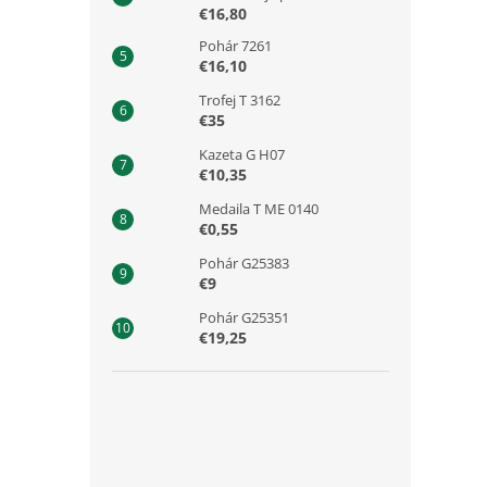
€16,80
Pohár 7261
€16,10
Trofej T 3162
€35
Kazeta G H07
€10,35
Medaila T ME 0140
€0,55
Pohár G25383
€9
Pohár G25351
€19,25