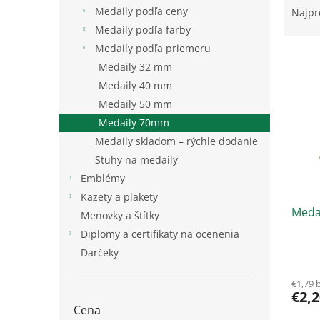
a
Medaily podľa ceny
Najpr
d
Medaily podľa farby
e
Medaily podľa priemeru
V
n
Medaily 32 mm
ý
i
Medaily 40 mm
p
e
i
p
Medaily 50 mm
s
r
Medaily 70mm
p
o
Medaily skladom – rýchle dodanie
r
d
Stuhy na medaily
o
u
Emblémy
d
k
u
t
Kazety a plakety
Meda
k
o
Menovky a štítky
t
v
Diplomy a certifikaty na ocenenia
o
Darčeky
v
€1,79 
€2,2
Cena