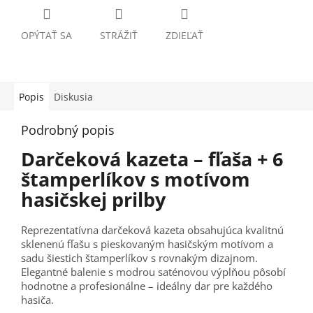
OPÝTAŤ SA
STRÁŽIŤ
ZDIEĽAŤ
Popis
Diskusia
Podrobný popis
Darčeková kazeta – fľaša + 6
štamperlíkov s motívom
hasičskej prilby
Reprezentatívna darčeková kazeta obsahujúca kvalitnú
sklenenú fľašu s pieskovaným hasičským motívom a
sadu šiestich štamperlíkov s rovnakým dizajnom.
Elegantné balenie s modrou saténovou výplňou pôsobí
hodnotne a profesionálne – ideálny dar pre každého
hasiča.