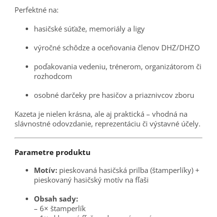
Perfektné na:
hasičské súťaže, memoriály a ligy
výročné schôdze a oceňovania členov DHZ/DHZO
poďakovania vedeniu, trénerom, organizátorom či
rozhodcom
osobné darčeky pre hasičov a priaznivcov zboru
Kazeta je nielen krásna, ale aj praktická – vhodná na
slávnostné odovzdanie, reprezentáciu či výstavné účely.
Parametre produktu
Motív:
pieskovaná hasičská prilba (štamperlíky) +
pieskovaný hasičský motív na fľaši
Obsah sady:
– 6× štamperlík