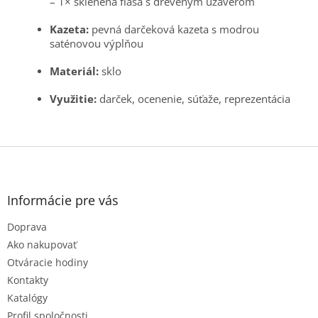
– 1× sklenená fľaša s dreveným uzáverom
Kazeta:
pevná darčeková kazeta s modrou
saténovou výplňou
Materiál:
sklo
Využitie:
darček, ocenenie, súťaže, reprezentácia
Z
á
p
ä
Informácie pre vás
t
Doprava
i
e
Ako nakupovať
Otváracie hodiny
Kontakty
Katalógy
Profil spoločnosti