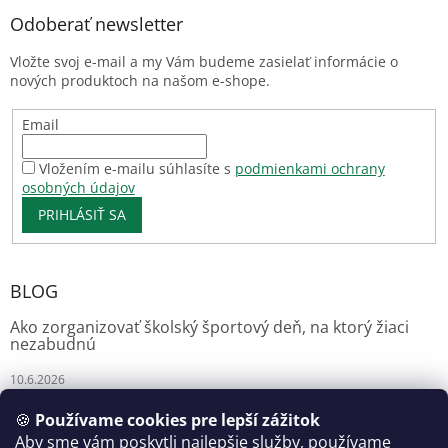
Odoberať newsletter
Vložte svoj e-mail a my Vám budeme zasielať informácie o
nových produktoch na našom e-shope.
Email
Vložením e-mailu súhlasíte s
podmienkami ochrany
osobných údajov
PRIHLÁSIŤ SA
BLOG
Ako zorganizovať školský športový deň, na ktorý žiaci
nezabudnú
10.6.2026
🍪
Používame cookies pre lepší zážitok
Aby sme vám poskytli najlepšie služby, používame
Florianshop