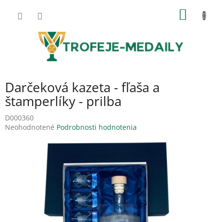
Prejsť
NÁKU
na
obsah
KOŠÍK
Darčeková kazeta - fľaša a
štamperlíky - prilba
D000360
Priemerné
Neohodnotené
Podrobnosti hodnotenia
hodnotenie
produktu
je
0,0
z
5
hviezdičiek.