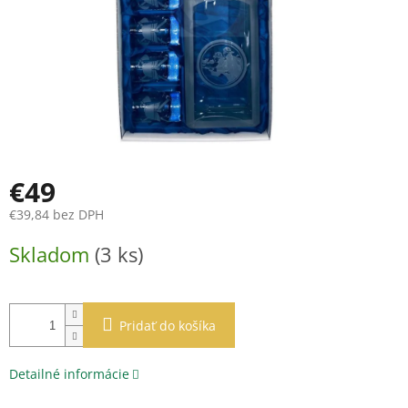
€49
€39,84 bez DPH
Jednotková
Skladom
(3 ks)
cena:
Pridať do košíka
Detailné informácie