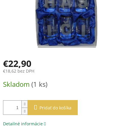
€22,90
€18,62 bez DPH
Jednotková
Skladom
(1 ks)
cena:
Pridať do košíka
Detailné informácie