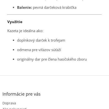
Balenie:
pevná darčeková krabička
Využitie
Kazeta je ideálna ako:
doplnkový darček k trofejam
odmena pre víťazov súťaží
originálny dar pre člena hasičského zboru
Z
á
p
ä
Informácie pre vás
t
Doprava
i