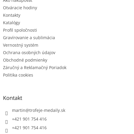
e
Ako nakupovať
Otváracie hodiny
Kontakty
Katalógy
Profil spoločnosti
Gravírovanie a sublimácia
Vernostný systém
Ochrana osobných údajov
Obchodné podmienky
Záručný a Reklamačný Poriadok
Politika cookies
Kontakt
martin
@
trofeje-medaily.sk
+421 901 754 416
+421 901 754 416