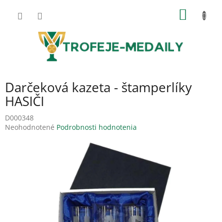
Prejsť
NÁKU
na
obsah
KOŠÍK
Darčeková kazeta - štamperlíky
HASIČI
D000348
Priemerné
Neohodnotené
Podrobnosti hodnotenia
hodnotenie
produktu
je
0,0
z
5
hviezdičiek.