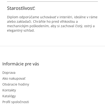
Starostlivosť:
Diplom odporúčame uchovávať v interiéri, ideálne v ráme
alebo zakladači. Chráňte ho pred vlhkosťou a
mechanickým poškodením, aby si zachoval čistý, ostrý a
elegantný vzhľad.
Z
á
p
ä
Informácie pre vás
t
Doprava
i
e
Ako nakupovať
Otváracie hodiny
Kontakty
Katalógy
Profil spoločnosti