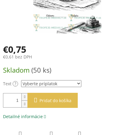
€0,75
€0,61
bez DPH
Jednotková
Skladom
(50 ks)
cena:
Text
?
Pridať do košíka
Detailné informácie