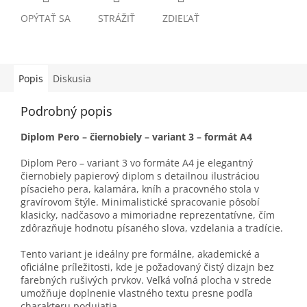
OPÝTAŤ SA
STRÁŽIŤ
ZDIEĽAŤ
Popis
Diskusia
Podrobný popis
Diplom Pero – čiernobiely – variant 3 – formát A4
Diplom Pero – variant 3 vo formáte A4 je elegantný
čiernobiely papierový diplom s detailnou ilustráciou
písacieho pera, kalamára, kníh a pracovného stola v
gravírovom štýle. Minimalistické spracovanie pôsobí
klasicky, nadčasovo a mimoriadne reprezentatívne, čím
zdôrazňuje hodnotu písaného slova, vzdelania a tradície.
Tento variant je ideálny pre formálne, akademické a
oficiálne príležitosti, kde je požadovaný čistý dizajn bez
farebných rušivých prvkov. Veľká voľná plocha v strede
umožňuje doplnenie vlastného textu presne podľa
charakteru podujatia.