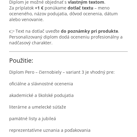
Diplom je možné objednať s
vlastným textom
.
Za príplatok
+1 €
ponúkame
dotlač textu
– meno
oceneného, názov podujatia, dôvod ocenenia, dátum
alebo venovanie.
👉 Text na dotlač uveďte
do poznámky pri produkte
.
Personalizovaný diplom dodá oceneniu profesionálny a
nadčasový charakter.
Použitie:
Diplom Pero – čiernobiely – variant 3 je vhodný pre:
oficiálne a slávnostné ocenenia
akademické a školské podujatia
literárne a umelecké súťaže
pamätné listy a jubileá
reprezentatívne uznania a poďakovania