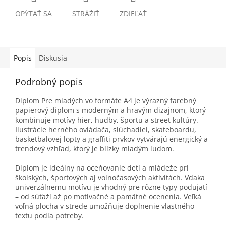
OPÝTAŤ SA
STRÁŽIŤ
ZDIEĽAŤ
Popis
Diskusia
Podrobný popis
Diplom Pre mladých vo formáte A4 je výrazný farebný
papierový diplom s moderným a hravým dizajnom, ktorý
kombinuje motívy hier, hudby, športu a street kultúry.
Ilustrácie herného ovládača, slúchadiel, skateboardu,
basketbalovej lopty a graffiti prvkov vytvárajú energický a
trendový vzhľad, ktorý je blízky mladým ľuďom.
Diplom je ideálny na oceňovanie detí a mládeže pri
školských, športových aj voľnočasových aktivitách. Vďaka
univerzálnemu motívu je vhodný pre rôzne typy podujatí
– od súťaží až po motivačné a pamätné ocenenia. Veľká
voľná plocha v strede umožňuje doplnenie vlastného
textu podľa potreby.