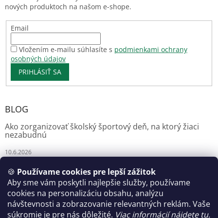
nových produktoch na našom e-shope.
Email
Vložením e-mailu súhlasíte s
podmienkami ochrany
osobných údajov
PRIHLÁSIŤ SA
BLOG
Ako zorganizovať školský športový deň, na ktorý žiaci
nezabudnú
10.6.2026
🍪
Používame cookies pre lepší zážitok
Aby sme vám poskytli najlepšie služby, používame
Florianshop
cookies na personalizáciu obsahu, analýzu
návštevnosti a zobrazovanie relevantných reklám. Vaše
súkromie je pre nás dôležité.
Viac informácií nájdete tu.