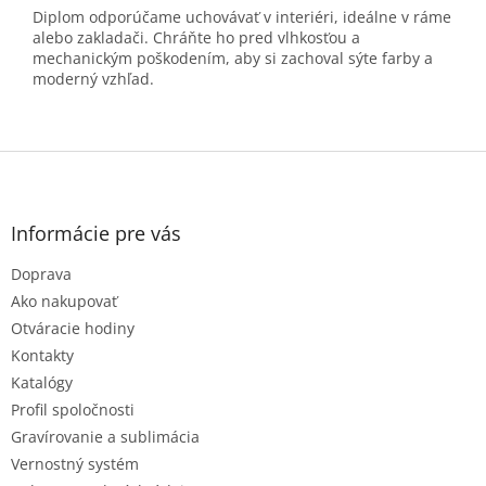
Diplom odporúčame uchovávať v interiéri, ideálne v ráme
alebo zakladači. Chráňte ho pred vlhkosťou a
mechanickým poškodením, aby si zachoval sýte farby a
moderný vzhľad.
Z
á
p
ä
Informácie pre vás
t
Doprava
i
e
Ako nakupovať
Otváracie hodiny
Kontakty
Katalógy
Profil spoločnosti
Gravírovanie a sublimácia
Vernostný systém