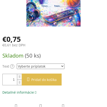
€0,75
€0,61
bez DPH
Jednotková
Skladom
(50 ks)
cena:
Text
?
Pridať do košíka
Detailné informácie