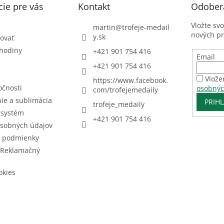
ie pre vás
Kontakt
Odobera
Vložte sv
martin
@
trofeje-medail
nových p
y.sk
ovať
 hodiny
+421 901 754 416
Email
+421 901 754 416
Vlože
https://www.facebook.
očnosti
osobnýc
com/trofejemedaily
ie a sublimácia
PRIHL
trofeje_medaily
 systém
+421 901 754 416
sobných údajov
 podmienky
 Reklamačný
okies