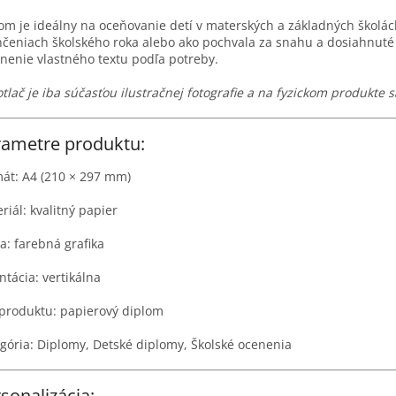
om je ideálny na oceňovanie detí v materských a základných školách
čeniach školského roka alebo ako pochvala za snahu a dosiahnuté 
nenie vlastného textu podľa potreby.
tlač je iba súčasťou ilustračnej fotografie a na fyzickom produkte
rametre produktu:
át: A4 (210 × 297 mm)
riál: kvalitný papier
a: farebná grafika
ntácia: vertikálna
produktu: papierový diplom
gória: Diplomy, Detské diplomy, Školské ocenenia
sonalizácia: