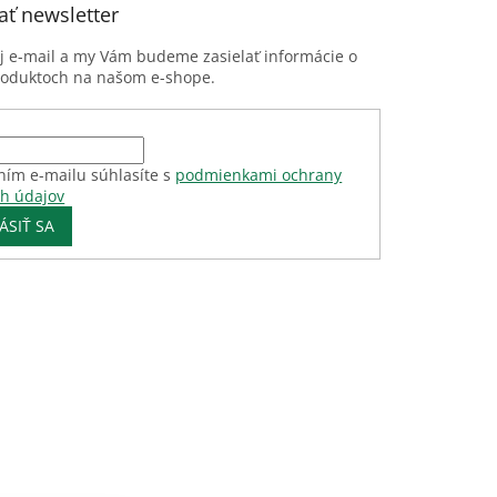
ť newsletter
oj e-mail a my Vám budeme zasielať informácie o
roduktoch na našom e-shope.
ním e-mailu súhlasíte s
podmienkami ochrany
h údajov
ÁSIŤ SA