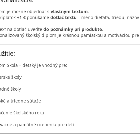
om je možné objednať s
vlastným textom
.
ríplatok
+1 €
ponúkame
dotlač textu
– meno dieťaťa, triedu, názov
ext na dotlač uveďte
do poznámky pri produkte
.
onalizovaný školský diplom je krásnou pamiatkou a motiváciou pre 
žitie:
om Škola – detský je vhodný pre:
rské školy
adné školy
ské a triedne súťaže
čenie školského roka
vačné a pamätné ocenenia pre deti