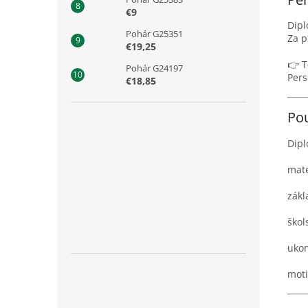
€9
Dipl
Pohár G25351
Za p
€19,25
👉 T
Pohár G24197
Pers
€18,85
Pou
Dipl
mate
zákl
škol
ukon
moti