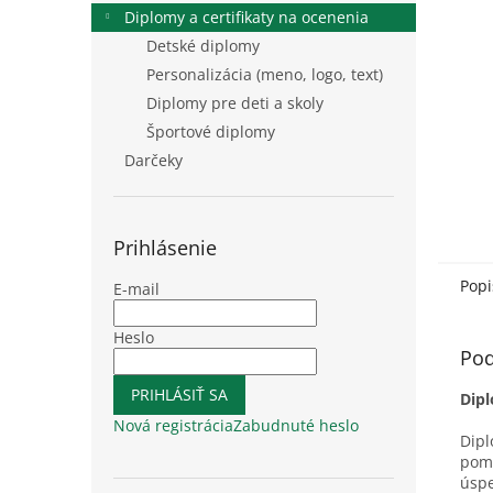
Diplomy a certifikaty na ocenenia
Detské diplomy
Personalizácia (meno, logo, text)
Diplomy pre deti a skoly
Športové diplomy
Darčeky
Prihlásenie
Popi
E-mail
Heslo
Pod
PRIHLÁSIŤ SA
Dipl
Nová registrácia
Zabudnuté heslo
Dipl
pomô
úsp