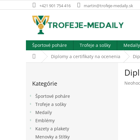
Prejsť
+421 901 754 416
martin@trofeje-medaily.sk
na
obsah
Športové poháre
Trofeje a sošky
Medaily
Domov
Diplomy a certifikaty na ocenenia
Dip
B
Dip
o
Preskočiť
č
Kategórie
Prieme
Neohod
kategórie
n
hodnot
ý
produk
Športové poháre
p
je
Trofeje a sošky
a
0,0
Medaily
z
n
5
e
Emblémy
hviezdi
l
Kazety a plakety
Menovky a štítky