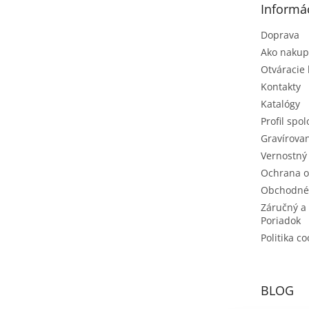
Informác
i
e
Doprava
Ako nakup
Otváracie
Kontakty
Katalógy
Profil spol
Gravírovan
Vernostný
Ochrana o
Obchodné
Záručný a
Poriadok
Politika co
BLOG