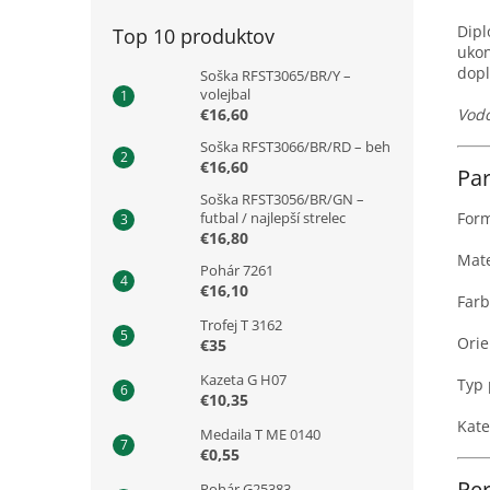
Dipl
Top 10 produktov
ukon
dopl
Soška RFST3065/BR/Y –
volejbal
€16,60
Vodo
Soška RFST3066/BR/RD – beh
€16,60
Pa
Soška RFST3056/BR/GN –
futbal / najlepší strelec
Form
€16,80
Mate
Pohár 7261
€16,10
Farb
Trofej T 3162
Orie
€35
Kazeta G H07
Typ 
€10,35
Kate
Medaila T ME 0140
€0,55
Per
Pohár G25383