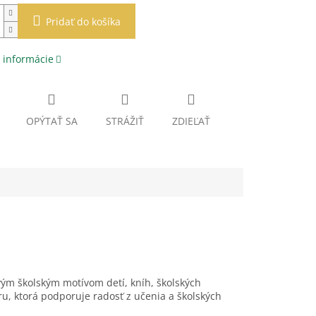
Pridať do košíka
 informácie
OPÝTAŤ SA
STRÁŽIŤ
ZDIEĽAŤ
vým školským motívom detí, kníh, školských
u, ktorá podporuje radosť z učenia a školských