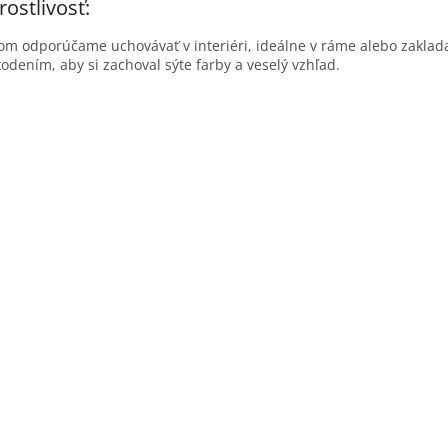
rostlivosť:
om odporúčame uchovávať v interiéri, ideálne v ráme alebo zakla
odením, aby si zachoval sýte farby a veselý vzhľad.