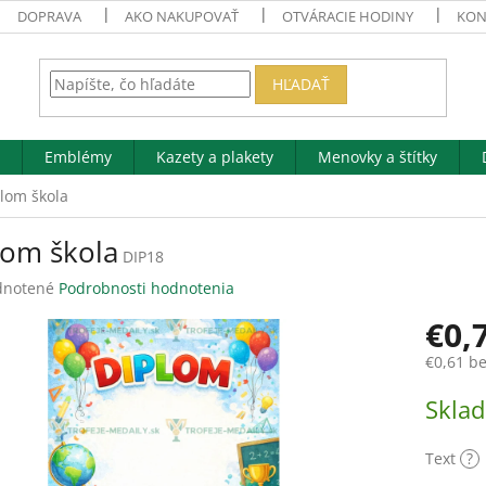
DOPRAVA
AKO NAKUPOVAŤ
OTVÁRACIE HODINY
KON
HĽADAŤ
Emblémy
Kazety a plakety
Menovky a štítky
lom škola
lom škola
DIP18
rné
notené
Podrobnosti hodnotenia
enie
€0,
tu
€0,61
be
Jednotk
Skla
cena:
čiek.
Text
?