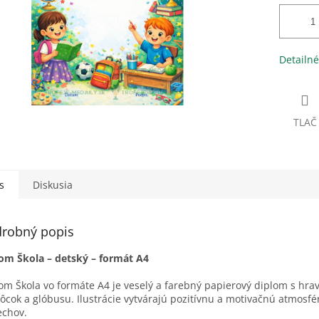
Detailné
TLAČ
s
Diskusia
robný popis
om Škola – detský – formát A4
om Škola vo formáte A4 je veselý a farebný papierový diplom s hra
cok a glóbusu. Ilustrácie vytvárajú pozitívnu a motivačnú atmosfér
echov.