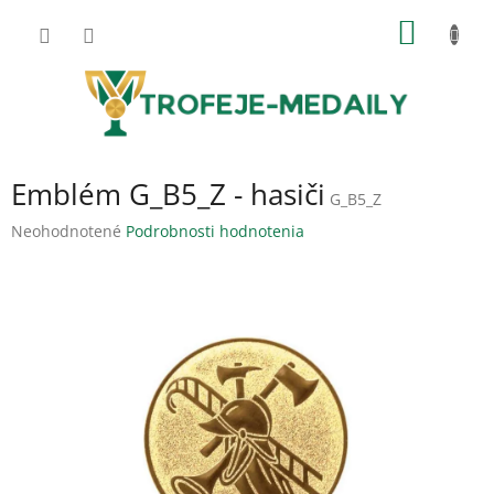
Prejsť
NÁKU
na
obsah
KOŠÍK
Emblém G_B5_Z - hasiči
G_B5_Z
Priemerné
Neohodnotené
Podrobnosti hodnotenia
hodnotenie
produktu
je
0,0
z
5
hviezdičiek.