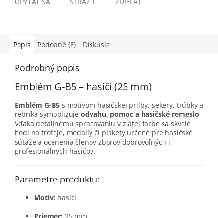
OPÝTAŤ SA
STRÁŽIŤ
ZDIEĽAŤ
Popis
Podobné (8)
Diskusia
Podrobný popis
Emblém G-B5 – hasiči (25 mm)
Emblém G-B5
s motívom hasičskej prilby, sekery, trúbky a
rebríka symbolizuje
odvahu, pomoc a hasičské remeslo
.
Vďaka detailnému spracovaniu v zlatej farbe sa skvele
hodí na trofeje, medaily či plakety určené pre hasičské
súťaže a ocenenia členov zborov dobrovoľných i
profesionálnych hasičov.
Parametre produktu:
Motív:
hasiči
Priemer:
25 mm