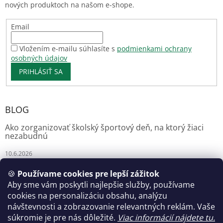
nových produktoch na našom e-shope.
Email
Vložením e-mailu súhlasíte s
podmienkami ochrany
osobných údajov
PRIHLÁSIŤ SA
BLOG
Ako zorganizovať školský športový deň, na ktorý žiaci
nezabudnú
10.6.2026
🍪
Používame cookies pre lepší zážitok
Aby sme vám poskytli najlepšie služby, používame
Florianshop
cookies na personalizáciu obsahu, analýzu
návštevnosti a zobrazovanie relevantných reklám. Vaše
súkromie je pre nás dôležité.
Viac informácií nájdete tu.