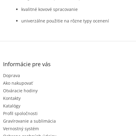
kvalitné kovové spracovanie
univerzálne použitie na rôzne typy ocenení
Z
á
p
ä
Informácie pre vás
t
Doprava
i
e
Ako nakupovať
Otváracie hodiny
Kontakty
Katalógy
Profil spoločnosti
Gravírovanie a sublimácia
Vernostný systém