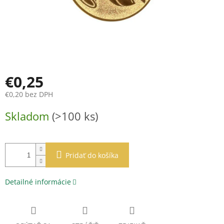
€0,25
€0,20 bez DPH
Jednotková
Skladom
(>100 ks)
cena:
Pridať do košíka
Detailné informácie