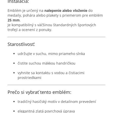
Inštalácia:
Emblém je určený na
nalepenie alebo vloženie
do
medaily, pohára alebo plakety s priemerom pre emblém
25 mm
.
Je kompatibilný s väčšinou štandardných športových
trofejí a ocenení z ponuky.
Starostlivosť:
udržujte v suchu, mimo priameho slnka
čistite suchou mäkkou handričkou
vyhnite sa kontaktu s vodou a čistiacimi
prostriedkami
Prečo si vybrať tento emblém:
tradičný hasičský motív v detailnom prevedení
elegantná zlatá povrchová úprava