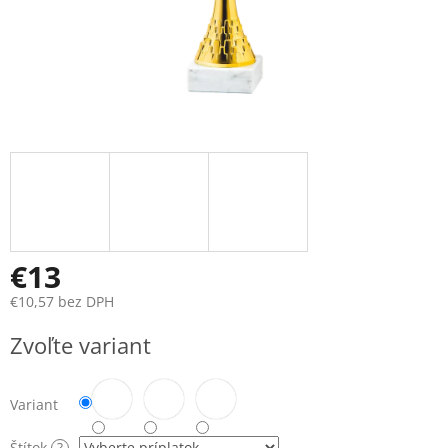
€13
€10,57
bez DPH
Jednotková
Zvoľte variant
cena:
Variant
Štítok
?