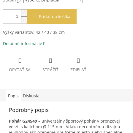
Pridať do košíka
Výšky variantov: 42 / 40 / 38 cm
Detailné informácie
OPÝTAŤ SA
STRÁŽIŤ
ZDIEĽAŤ
Popis
Diskusia
Podrobný popis
Pohár G24549
– univerzálny športový pohár v bronzovej
verzii s kalichom Ø 115 mm. Vďaka decentnému dizajnu
je vhodný ako ocenenie pre tretie miesto alebo špeciálne