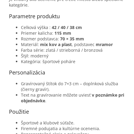
kategórie.
Parametre produktu
Celková výška :
42 / 40 / 38 cm
Priemer kalicha:
115 mm
Rozmer podstavca:
70 × 35 mm
Materiál:
mix kov a plast
, podstavec
mramor
Farba série: zlatá / strieborná / bronzová
Štýl: moderný
Kategória: športové poháre
Personalizácia
Gravírovaný štítok do 7×3 cm – doplnková služba
(čierny gravír).
Text na gravírovanie môžete uviesť
v poznámke pri
objednávke
.
Použitie
Športové a klubové súťaže.
Firemné podujatia a kultúrne ocenenia.