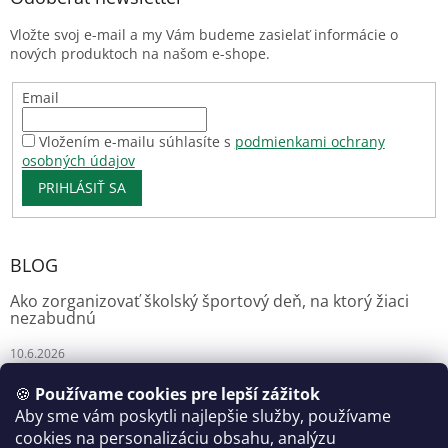
Vložte svoj e-mail a my Vám budeme zasielať informácie o
nových produktoch na našom e-shope.
Email
Vložením e-mailu súhlasíte s
podmienkami ochrany
osobných údajov
PRIHLÁSIŤ SA
BLOG
Ako zorganizovať školský športový deň, na ktorý žiaci
nezabudnú
10.6.2026
🍪
Používame cookies pre lepší zážitok
Aby sme vám poskytli najlepšie služby, používame
Florianshop
cookies na personalizáciu obsahu, analýzu