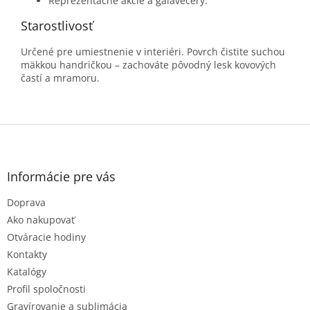
Reprezentačné akcie a galavečery.
Starostlivosť
Určené pre umiestnenie v interiéri. Povrch čistite suchou
mäkkou handričkou – zachováte pôvodný lesk kovových
častí a mramoru.
Z
á
p
ä
Informácie pre vás
t
Doprava
i
e
Ako nakupovať
Otváracie hodiny
Kontakty
Katalógy
Profil spoločnosti
Gravírovanie a sublimácia