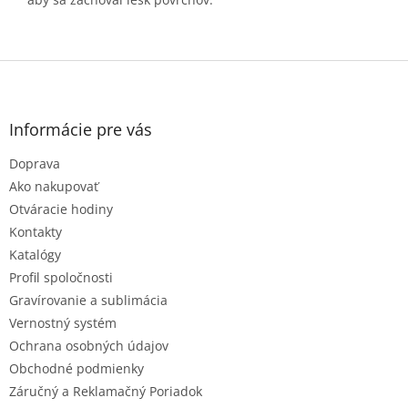
Z
á
p
ä
Informácie pre vás
t
Doprava
i
e
Ako nakupovať
Otváracie hodiny
Kontakty
Katalógy
Profil spoločnosti
Gravírovanie a sublimácia
Vernostný systém
Ochrana osobných údajov
Obchodné podmienky
Záručný a Reklamačný Poriadok