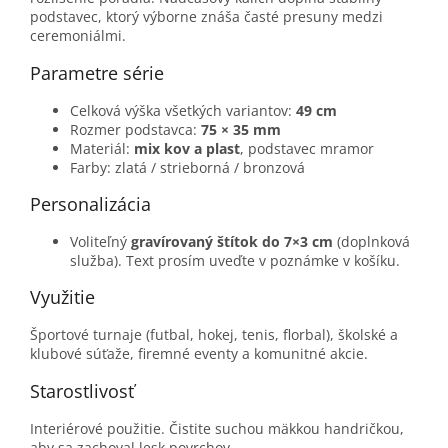
podstavec, ktorý výborne znáša časté presuny medzi
ceremoniálmi.
Parametre série
Celková výška všetkých variantov:
49 cm
Rozmer podstavca:
75 × 35 mm
Materiál:
mix kov a plast
, podstavec mramor
Farby: zlatá / strieborná / bronzová
Personalizácia
Voliteľný
gravírovaný štítok do 7×3 cm
(doplnková
služba). Text prosím uveďte v poznámke v košíku.
Využitie
Športové turnaje (futbal, hokej, tenis, florbal), školské a
klubové súťaže, firemné eventy a komunitné akcie.
Starostlivosť
Interiérové použitie. Čistite suchou mäkkou handričkou,
aby sa zachoval lesk povrchov.