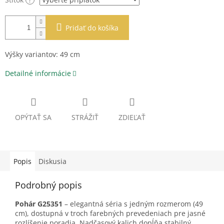
Pridať do košíka
Výšky variantov: 49 cm
Detailné informácie
OPÝTAŤ SA
STRÁŽIŤ
ZDIEĽAŤ
Popis
Diskusia
Podrobný popis
Pohár G25351
– elegantná séria s jedným rozmerom (49
cm), dostupná v troch farebných prevedeniach pre jasné
rozlíšenie poradia. Nadčasový kalich dopĺňa stabilný