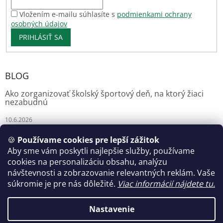
Vložením e-mailu súhlasíte s
podmienkami ochrany
osobných údajov
PRIHLÁSIŤ SA
BLOG
Ako zorganizovať školský športový deň, na ktorý žiaci
nezabudnú
10.6.2026
🍪
Používame cookies pre lepší zážitok
Aby sme vám poskytli najlepšie služby, používame
Florianshop
cookies na personalizáciu obsahu, analýzu
návštevnosti a zobrazovanie relevantných reklám. Vaše
súkromie je pre nás dôležité.
Viac informácií nájdete tu.
Vytvoril Shoptet
Nastavenie