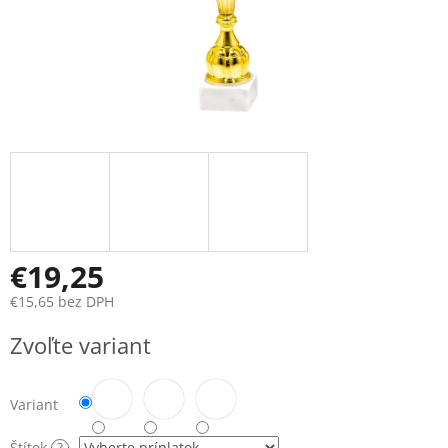
€19,25
€15,65
bez DPH
Jednotková
Zvoľte variant
cena:
Variant
Štítok
?