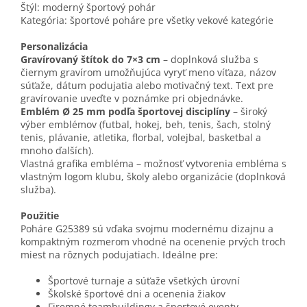
Štýl: moderný športový pohár
Kategória: športové poháre pre všetky vekové kategórie
Personalizácia
Gravírovaný štítok do 7×3 cm
– doplnková služba s
čiernym gravírom umožňujúca vyryť meno víťaza, názov
súťaže, dátum podujatia alebo motivačný text. Text pre
gravírovanie uveďte v poznámke pri objednávke.
Emblém Ø 25 mm podľa športovej disciplíny
– široký
výber emblémov (futbal, hokej, beh, tenis, šach, stolný
tenis, plávanie, atletika, florbal, volejbal, basketbal a
mnoho ďalších).
Vlastná grafika embléma – možnosť vytvorenia embléma s
vlastným logom klubu, školy alebo organizácie (doplnková
služba).
Použitie
Poháre G25389 sú vďaka svojmu modernému dizajnu a
kompaktným rozmerom vhodné na ocenenie prvých troch
miest na rôznych podujatiach. Ideálne pre:
Športové turnaje a súťaže všetkých úrovní
Školské športové dni a ocenenia žiakov
Firemné teambuildingy a športové eventy