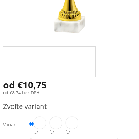
od
€10,75
od
€8,74
bez DPH
Jednotková
Zvoľte variant
cena:
Variant