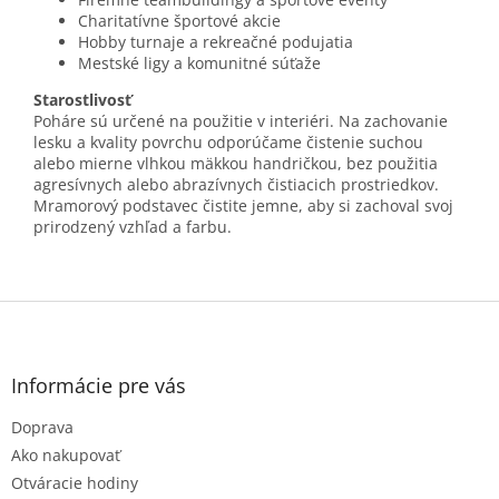
Charitatívne športové akcie
Hobby turnaje a rekreačné podujatia
Mestské ligy a komunitné súťaže
Starostlivosť
Poháre sú určené na použitie v interiéri. Na zachovanie
lesku a kvality povrchu odporúčame čistenie suchou
alebo mierne vlhkou mäkkou handričkou, bez použitia
agresívnych alebo abrazívnych čistiacich prostriedkov.
Mramorový podstavec čistite jemne, aby si zachoval svoj
prirodzený vzhľad a farbu.
Z
á
p
ä
Informácie pre vás
t
Doprava
i
e
Ako nakupovať
Otváracie hodiny