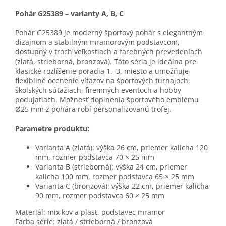
Pohár G25389 – varianty A, B, C
Pohár G25389 je moderný športový pohár s elegantným
dizajnom a stabilným mramorovým podstavcom,
dostupný v troch veľkostiach a farebných prevedeniach
(zlatá, strieborná, bronzová). Táto séria je ideálna pre
klasické rozlíšenie poradia 1.–3. miesto a umožňuje
flexibilné ocenenie víťazov na športových turnajoch,
školských súťažiach, firemných eventoch a hobby
podujatiach. Možnosť doplnenia športového emblému
Ø25 mm z pohára robí personalizovanú trofej.
Parametre produktu:
Varianta A (zlatá): výška 26 cm, priemer kalicha 120
mm, rozmer podstavca 70 × 25 mm
Varianta B (strieborná): výška 24 cm, priemer
kalicha 100 mm, rozmer podstavca 65 × 25 mm
Varianta C (bronzová): výška 22 cm, priemer kalicha
90 mm, rozmer podstavca 60 × 25 mm
Materiál: mix kov a plast, podstavec mramor
Farba série: zlatá / strieborná / bronzová