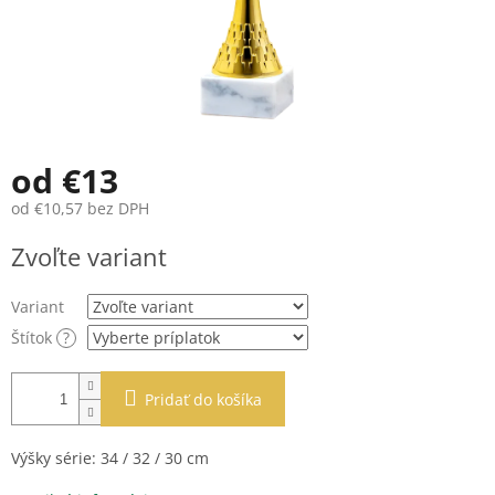
od
€13
od
€10,57
bez DPH
Jednotková
Zvoľte variant
cena:
Variant
Štítok
?
Pridať do košíka
Výšky série: 34 / 32 / 30 cm