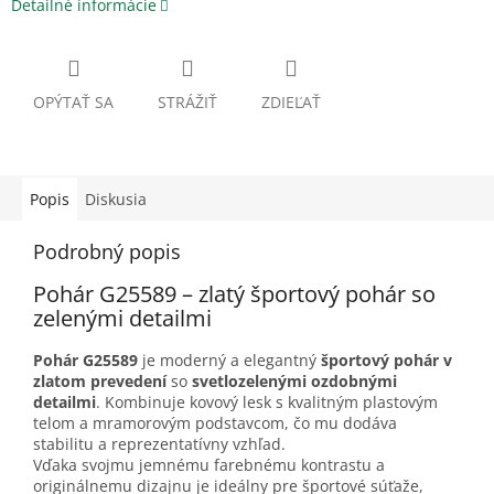
Detailné informácie
OPÝTAŤ SA
STRÁŽIŤ
ZDIEĽAŤ
Popis
Diskusia
Podrobný popis
Pohár G25589 – zlatý športový pohár so
zelenými detailmi
Pohár G25589
je moderný a elegantný
športový pohár v
zlatom prevedení
so
svetlozelenými ozdobnými
detailmi
. Kombinuje kovový lesk s kvalitným plastovým
telom a mramorovým podstavcom, čo mu dodáva
stabilitu a reprezentatívny vzhľad.
Vďaka svojmu jemnému farebnému kontrastu a
originálnemu dizajnu je ideálny pre športové súťaže,