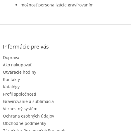
možnosť personalizácie gravírovaním
Z
á
p
ä
Informácie pre vás
t
Doprava
i
e
Ako nakupovať
Otváracie hodiny
Kontakty
Katalógy
Profil spoločnosti
Gravírovanie a sublimácia
Vernostný systém
Ochrana osobných údajov
Obchodné podmienky
Záručný a Reklamačný Poriadok