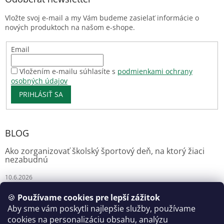
Vložte svoj e-mail a my Vám budeme zasielať informácie o
nových produktoch na našom e-shope.
Email
Vložením e-mailu súhlasíte s
podmienkami ochrany
osobných údajov
PRIHLÁSIŤ SA
BLOG
Ako zorganizovať školský športový deň, na ktorý žiaci
nezabudnú
10.6.2026
🍪
Používame cookies pre lepší zážitok
Aby sme vám poskytli najlepšie služby, používame
Florianshop
cookies na personalizáciu obsahu, analýzu