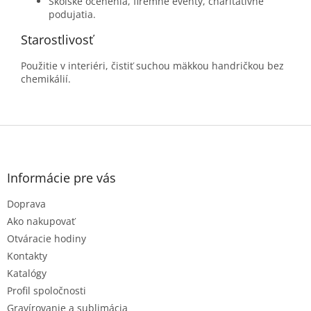
Školské ocenenia, firemné eventy, charitatívne
podujatia.
Starostlivosť
Použitie v interiéri, čistiť suchou mäkkou handričkou bez
chemikálií.
Z
á
p
ä
Informácie pre vás
t
Doprava
i
e
Ako nakupovať
Otváracie hodiny
Kontakty
Katalógy
Profil spoločnosti
Gravírovanie a sublimácia