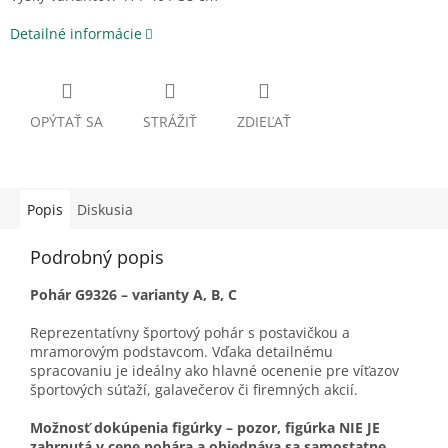
Detailné informácie
OPÝTAŤ SA
STRÁŽIŤ
ZDIEĽAŤ
Popis
Diskusia
Podrobný popis
Pohár G9326 – varianty A, B, C
Reprezentatívny športový pohár s postavičkou a
mramorovým podstavcom. Vďaka detailnému
spracovaniu je ideálny ako hlavné ocenenie pre víťazov
športových súťaží, galavečerov či firemných akcií.
Možnosť dokúpenia figúrky – pozor, figúrka NIE JE
zahrnutá v cene pohára a objednáva sa samostatne.