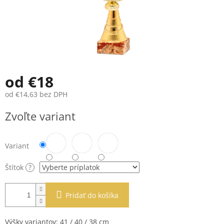
od
€18
od
€14,63
bez DPH
Jednotková
Zvoľte variant
cena:
Variant
Štítok
?
Pridať do košíka
Výšky variantov: 41 / 40 / 38 cm