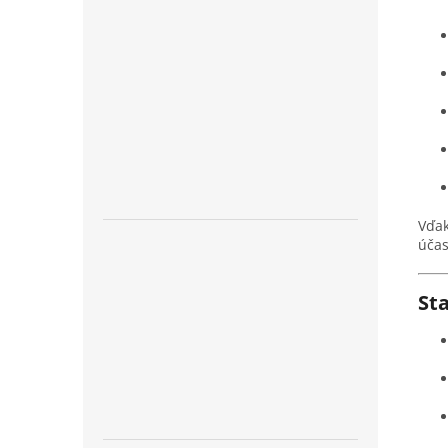
Vďak
účas
Sta