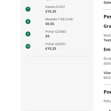
Kate
Kazeta G H07
€10,35
Pe
Medaila T ME 0140
€0,55
Gra
Pohár G25383
Možn
€9
Text
Pohár G25351
€19,25
Em
Širo
ďalš
Vlas
Možn
Po
Pohá