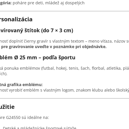
gória:
poháre pre deti, mládež aj dospelých
rsonalizácia
vírovaný štítok (do 7 × 3 cm)
osť doplniť čierny gravír s vlastným textom – meno víťaza, názov 
 pre gravírovanie uveďte v poznámke pri objednávke.
blém Ø 25 mm – podľa športu
ká ponuka emblémov (futbal, hokej, tenis, šach, florbal, atletika, p
ích).
tná grafika emblému:
osť vyrobiť emblém s vlastným logom, znakom klubu alebo školsk
užitie
re G24550 sú ideálne na:
Detské a mládežnícke športové súťaže