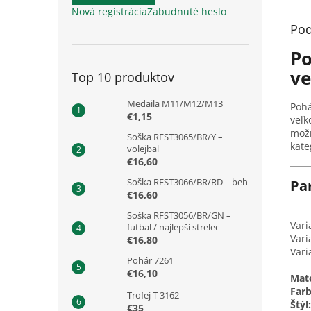
Nová registrácia
Zabudnuté heslo
Pod
Po
ve
Top 10 produktov
Medaila M11/M12/M13
Poh
€1,15
veľk
možn
Soška RFST3065/BR/Y –
kate
volejbal
€16,60
Soška RFST3066/BR/RD – beh
Pa
€16,60
Soška RFST3056/BR/GN –
Vari
futbal / najlepší strelec
Vari
€16,80
Vari
Pohár 7261
€16,10
Mate
Farb
Trofej T 3162
Štýl:
€35