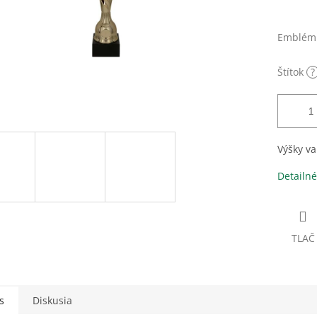
Emblém
Štítok
?
Výšky va
Detailné
TLAČ
s
Diskusia