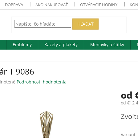
DOPRAVA
AKO NAKUPOVAŤ
OTVÁRACIE HODINY
KON
HĽADAŤ
Emblémy
Kazety a plakety
Menovky a štítky
ár T 9086
rné
notené
Podrobnosti hodnotenia
enie
od
tu
od
€12,
Jednotk
Zvoľt
cena:
čiek.
Variant