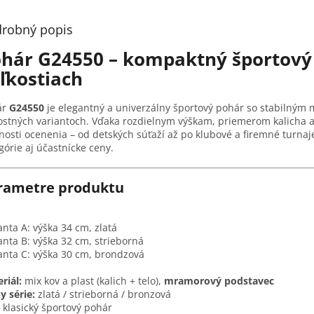
robný popis
hár G24550 – kompaktný športový 
ľkostiach
ár
G24550
je elegantný a univerzálny športový pohár so stabilný
ostných variantoch. Vďaka rozdielnym výškam, priemerom kalicha a
osti ocenenia – od detských súťaží až po klubové a firemné turnaje
górie aj účastnícke ceny.
rametre produktu
anta A: výška 34 cm, zlatá
anta B: výška 32 cm, strieborná
anta C: výška 30 cm, brondzová
riál:
mix kov a plast (kalich + telo),
mramorový podstavec
y série:
zlatá / strieborná / bronzová
klasický športový pohár