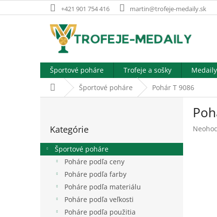
Prejsť
+421 901 754 416
martin@trofeje-medaily.sk
na
obsah
Športové poháre
Trofeje a sošky
Medaily
Domov
Športové poháre
Pohár T 9086
B
Poh
o
Preskočiť
č
Kategórie
Prieme
Neohod
kategórie
n
hodnot
ý
produk
Športové poháre
p
je
Poháre podľa ceny
a
0,0
Poháre podľa farby
z
n
5
e
Poháre podľa materiálu
hviezdi
l
Poháre podľa veľkosti
Poháre podľa použitia