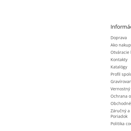
á
p
ä
t
Informác
i
e
Doprava
Ako nakup
Otváracie
Kontakty
Katalógy
Profil spol
Gravírovan
Vernostný
Ochrana o
Obchodné
Záručný a
Poriadok
Politika co