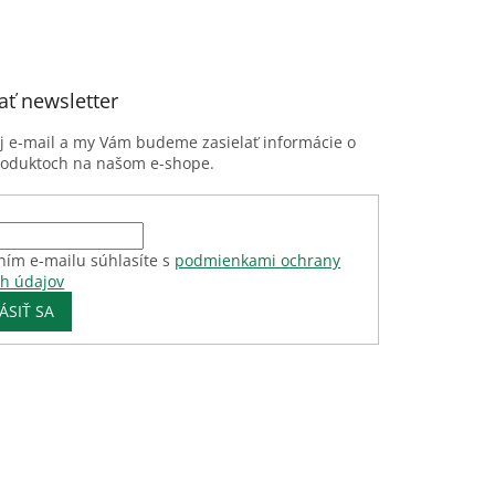
ť newsletter
oj e-mail a my Vám budeme zasielať informácie o
roduktoch na našom e-shope.
ním e-mailu súhlasíte s
podmienkami ochrany
h údajov
ÁSIŤ SA