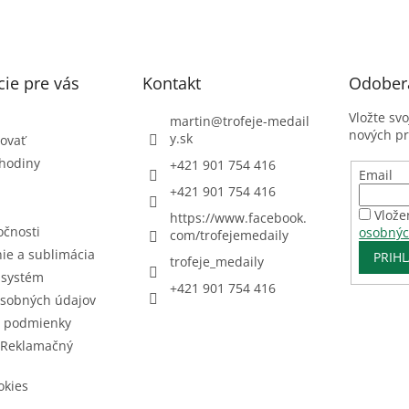
ie pre vás
Kontakt
Odobera
Vložte sv
martin
@
trofeje-medail
nových p
y.sk
ovať
 hodiny
+421 901 754 416
Email
+421 901 754 416
Vlože
https://www.facebook.
očnosti
osobnýc
com/trofejemedaily
ie a sublimácia
PRIHL
trofeje_medaily
 systém
+421 901 754 416
sobných údajov
 podmienky
 Reklamačný
okies