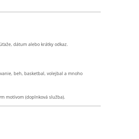
súťaže, dátum alebo krátky odkaz.
lávanie, beh, basketbal, volejbal a mnoho
ým motívom (doplnková služba).