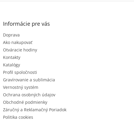
Z
á
p
ä
Informácie pre vás
t
Doprava
i
e
Ako nakupovať
Otváracie hodiny
Kontakty
Katalógy
Profil spoločnosti
Gravírovanie a sublimácia
Vernostný systém
Ochrana osobných údajov
Obchodné podmienky
Záručný a Reklamačný Poriadok
Politika cookies