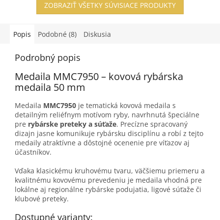
ZOBRAZIŤ VŠETKY SÚVISIACE PRODUKTY
Popis
Podobné (8)
Diskusia
Podrobný popis
Medaila MMC7950 – kovová rybárska
medaila 50 mm
Medaila
MMC7950
je tematická kovová medaila s
detailným reliéfnym motívom ryby, navrhnutá špeciálne
pre
rybárske preteky a súťaže
. Precízne spracovaný
dizajn jasne komunikuje rybársku disciplínu a robí z tejto
medaily atraktívne a dôstojné ocenenie pre víťazov aj
účastníkov.
Vďaka klasickému kruhovému tvaru, väčšiemu priemeru a
kvalitnému kovovému prevedeniu je medaila vhodná pre
lokálne aj regionálne rybárske podujatia, ligové súťaže či
klubové preteky.
Dostupné varianty: