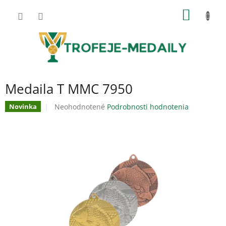
Prejsť
NÁKU
na
obsah
KOŠÍK
Medaila T MMC 7950
Priemerné
Neohodnotené
Podrobnosti hodnotenia
Novinka
hodnotenie
produktu
je
0,0
z
5
hviezdičiek.