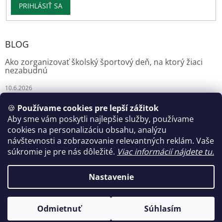
PRIHLÁSIŤ SA
BLOG
Ako zorganizovať školský športový deň, na ktorý žiaci
nezabudnú
10.6.2026
🍪
Používame cookies pre lepší zážitok
Aby sme vám poskytli najlepšie služby, používame
Florianshop
cookies na personalizáciu obsahu, analýzu
návštevnosti a zobrazovanie relevantných reklám. Vaše
súkromie je pre nás dôležité.
Viac informácií nájdete tu.
Vytvoril Shoptet
Nastavenie
Copyright 2026
Trofeje-Medaily
. Všetky práva vyhradené.
Odmietnuť
Súhlasím
Upraviť nastavenie cookies