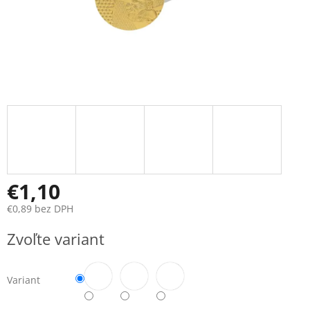
€1,10
€0,89
bez DPH
Jednotková
Zvoľte variant
cena:
Variant