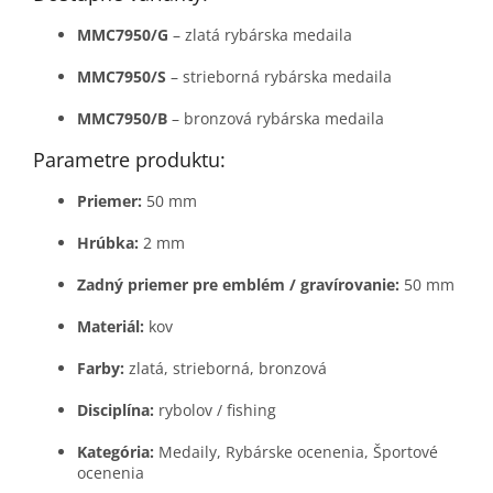
MMC7950/G
– zlatá rybárska medaila
MMC7950/S
– strieborná rybárska medaila
MMC7950/B
– bronzová rybárska medaila
Parametre produktu:
Priemer:
50 mm
Hrúbka:
2 mm
Zadný priemer pre emblém / gravírovanie:
50 mm
Materiál:
kov
Farby:
zlatá, strieborná, bronzová
Disciplína:
rybolov / fishing
Kategória:
Medaily, Rybárske ocenenia, Športové
ocenenia